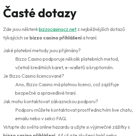
Časté dotazy
Zde jsou některé
bizzocasinocz.net
z nejběžnějších dotazů
týkajících se
bizzo casino přihlášení
a hraní:
Jaké platební metody jsou přijímány?
Bizzo Casino podporuje několik platebních metod,
včetně kreditních karet, e-walletů a kryptoměn.
Je Bizzo Casino licencované?
Ano, Bizzo Casino má platnou licenci, což zajišťuje
bezpečné a spravedlivé hraní.
Jak mohu kontaktovat zákaznickou podporu?
Podporu můžete kontaktovat prostřednictvím live chatu,
emailu nebo v sekci FAQ.
Vstupte do světa online hazardu a užijte si výjimečné zážitky s
bizzo casino přihlášení
. Ať už jste zkušený hráč nebo