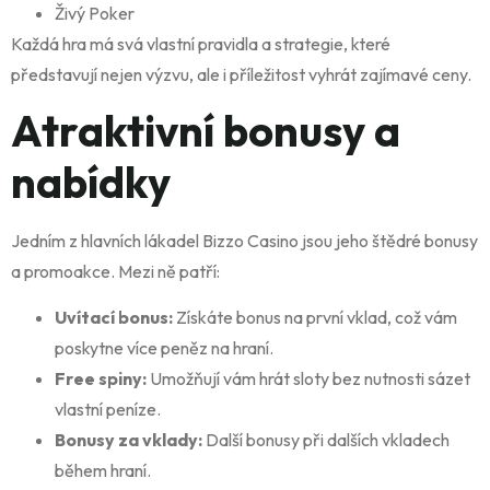
Živý Poker
Každá hra má svá vlastní pravidla a strategie, které
představují nejen výzvu, ale i příležitost vyhrát zajímavé ceny.
Atraktivní bonusy a
nabídky
Jedním z hlavních lákadel Bizzo Casino jsou jeho štědré bonusy
a promoakce. Mezi ně patří:
Uvítací bonus:
Získáte bonus na první vklad, což vám
poskytne více peněz na hraní.
Free spiny:
Umožňují vám hrát sloty bez nutnosti sázet
vlastní peníze.
Bonusy za vklady:
Další bonusy při dalších vkladech
během hraní.