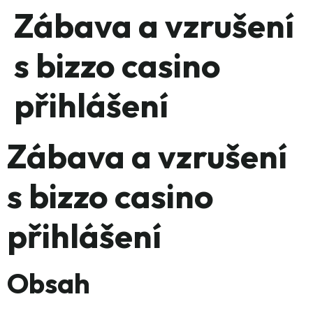
Zábava a vzrušení
s bizzo casino
přihlášení
Zábava a vzrušení
s bizzo casino
přihlášení
Obsah