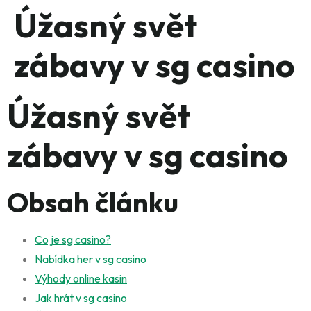
Úžasný svět
zábavy v sg casino
Úžasný svět
zábavy v sg casino
Obsah článku
Co je sg casino?
Nabídka her v sg casino
Výhody online kasin
Jak hrát v sg casino