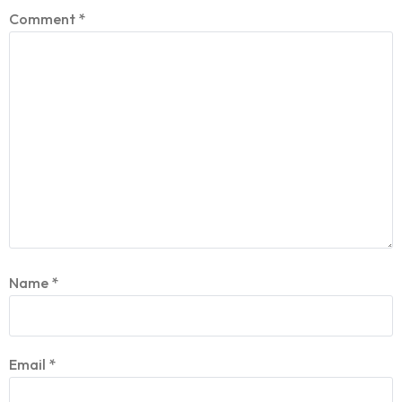
Comment
*
Name
*
Email
*