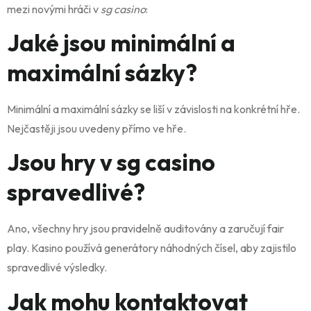
mezi novými hráči v
sg casino
:
Jaké jsou minimální a
maximální sázky?
Minimální a maximální sázky se liší v závislosti na konkrétní hře.
Nejčastěji jsou uvedeny přímo ve hře.
Jsou hry v sg casino
spravedlivé?
Ano, všechny hry jsou pravidelně auditovány a zaručují fair
play. Kasino používá generátory náhodných čísel, aby zajistilo
spravedlivé výsledky.
Jak mohu kontaktovat