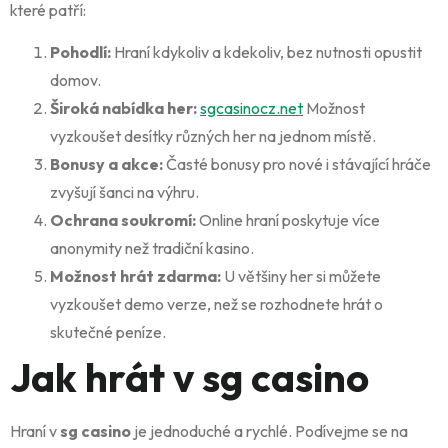
které patří:
Pohodlí:
Hraní kdykoliv a kdekoliv, bez nutnosti opustit
domov.
Široká nabídka her:
sgcasinocz.net
Možnost
vyzkoušet desítky různých her na jednom místě.
Bonusy a akce:
Časté bonusy pro nové i stávající hráče
zvyšují šanci na výhru.
Ochrana soukromí:
Online hraní poskytuje více
anonymity než tradiční kasino.
Možnost hrát zdarma:
U většiny her si můžete
vyzkoušet demo verze, než se rozhodnete hrát o
skutečné peníze.
Jak hrát v sg casino
Hraní v
sg casino
je jednoduché a rychlé. Podívejme se na