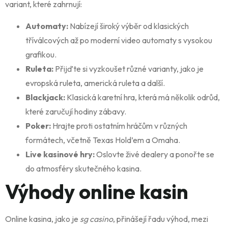
variant, které zahrnují:
Automaty:
Nabízejí široký výběr od klasických
tříválcových až po moderní video automaty s vysokou
grafikou.
Ruleta:
Přijďte si vyzkoušet různé varianty, jako je
evropská ruleta, americká ruleta a další.
Blackjack:
Klasická karetní hra, která má několik odrůd,
které zaručují hodiny zábavy.
Poker:
Hrajte proti ostatním hráčům v různých
formátech, včetně Texas Hold’em a Omaha.
Live kasinové hry:
Oslovte živé dealery a ponořte se
do atmosféry skutečného kasina.
Výhody online kasin
Online kasina, jako je
sg casino
, přinášejí řadu výhod, mezi