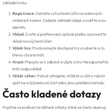
základní kroky:
Registrace:
Začněte vytvořením účtu na webových
stránkách kasina. Zadejte základní údaje a ověřte svou
identitu.
Vklad:
Zvolte si preferovaný způsob platby a proveďte
vklad na svůj herní účet.
Výběr hry:
Prozkoumejte dostupné hry a vyberte si tu,
kterou chcete hrát.
Hraní:
Připojte se k zábavě a užijte si hru! Nezapomeňte
hrát zodpovědně.
Výběr výher:
Pokud vyhrajete, můžete si výhry vybrat
zpět na svůj bankovní účet nebo jinou platební metodu.
Často kladené dotazy
Pojďme se podívat na některé otázky, které se často objevují