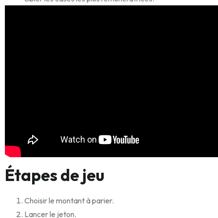
Étapes de jeu
Choisir le montant à parier.
Lancer le jeton.