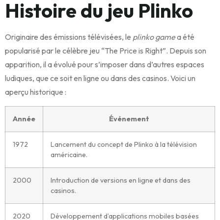
Histoire du jeu Plinko
Originaire des émissions télévisées, le
plinko game
a été
popularisé par le célèbre jeu “The Price is Right”. Depuis son
apparition, il a évolué pour s’imposer dans d’autres espaces
ludiques, que ce soit en ligne ou dans des casinos. Voici un
aperçu historique :
Année
Événement
1972
Lancement du concept de Plinko à la télévision
américaine.
2000
Introduction de versions en ligne et dans des
casinos.
2020
Développement d’applications mobiles basées