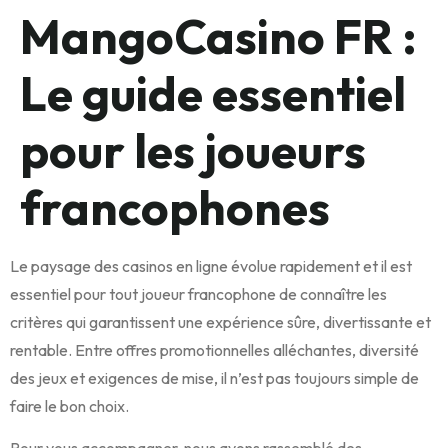
MangoCasino FR :
Le guide essentiel
pour les joueurs
francophones
Le paysage des casinos en ligne évolue rapidement et il est
essentiel pour tout joueur francophone de connaître les
critères qui garantissent une expérience sûre, divertissante et
rentable. Entre offres promotionnelles alléchantes, diversité
des jeux et exigences de mise, il n’est pas toujours simple de
faire le bon choix.