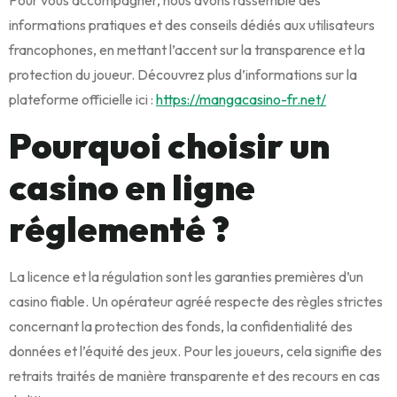
Pour vous accompagner, nous avons rassemblé des
informations pratiques et des conseils dédiés aux utilisateurs
francophones, en mettant l’accent sur la transparence et la
protection du joueur. Découvrez plus d’informations sur la
plateforme officielle ici :
https://mangacasino-fr.net/
Pourquoi choisir un
casino en ligne
réglementé ?
La licence et la régulation sont les garanties premières d’un
casino fiable. Un opérateur agréé respecte des règles strictes
concernant la protection des fonds, la confidentialité des
données et l’équité des jeux. Pour les joueurs, cela signifie des
retraits traités de manière transparente et des recours en cas