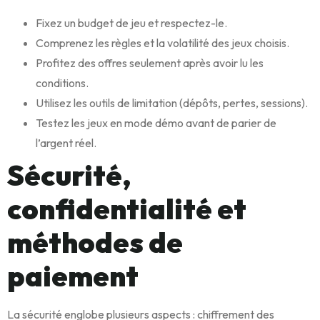
Fixez un budget de jeu et respectez-le.
Comprenez les règles et la volatilité des jeux choisis.
Profitez des offres seulement après avoir lu les
conditions.
Utilisez les outils de limitation (dépôts, pertes, sessions).
Testez les jeux en mode démo avant de parier de
l’argent réel.
Sécurité,
confidentialité et
méthodes de
paiement
La sécurité englobe plusieurs aspects : chiffrement des