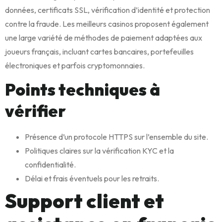
données, certificats SSL, vérification d’identité et protection
contre la fraude. Les meilleurs casinos proposent également
une large variété de méthodes de paiement adaptées aux
joueurs français, incluant cartes bancaires, portefeuilles
électroniques et parfois cryptomonnaies.
Points techniques à
vérifier
Présence d’un protocole HTTPS sur l’ensemble du site.
Politiques claires sur la vérification KYC et la
confidentialité.
Délai et frais éventuels pour les retraits.
Support client et