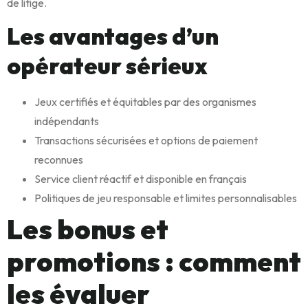
de litige.
Les avantages d’un
opérateur sérieux
Jeux certifiés et équitables par des organismes
indépendants
Transactions sécurisées et options de paiement
reconnues
Service client réactif et disponible en français
Politiques de jeu responsable et limites personnalisables
Les bonus et
promotions : comment
les évaluer