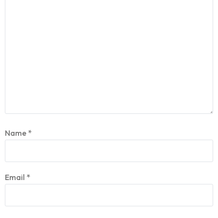
Name
*
Email
*