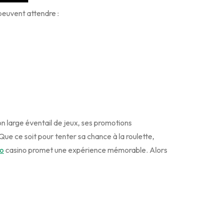
 peuvent attendre :
n large éventail de jeux, ses promotions
ue ce soit pour tenter sa chance à la roulette,
no
casino promet une expérience mémorable. Alors