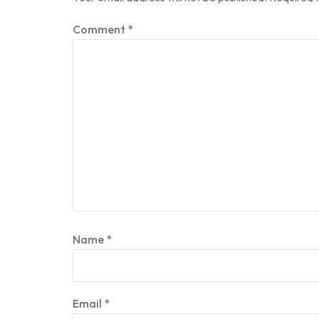
Comment
*
Name
*
Email
*