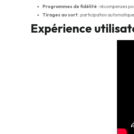
Programmes de fidélité
: récompenses pour
Tirages au sort
: participation automatiqu
Expérience utilisa