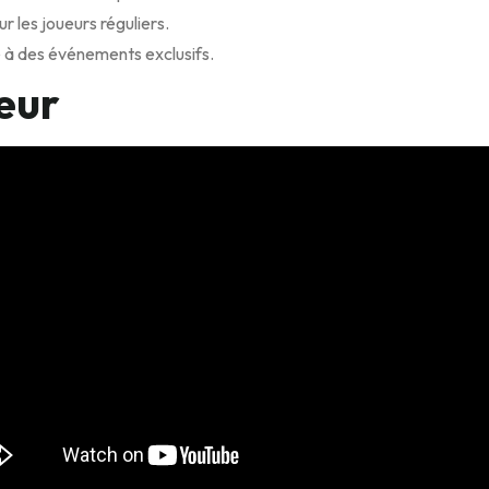
 les joueurs réguliers.
e à des événements exclusifs.
teur