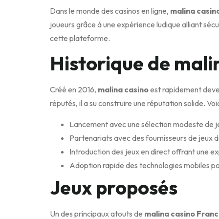
Dans le monde des casinos en ligne,
malina casin
joueurs grâce à une expérience ludique alliant sécu
cette plateforme.
Historique de mali
Créé en 2016,
malina casino
est rapidement deven
réputés, il a su construire une réputation solide. V
Lancement avec une sélection modeste de j
Partenariats avec des fournisseurs de jeux 
Introduction des jeux en direct offrant une 
Adoption rapide des technologies mobiles pou
Jeux proposés
Un des principaux atouts de
malina casino Fran