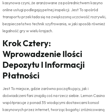
kasynowa czyni, że aranżowane za pośrednictwem kasyno
online usługi podlegają pełnej inspekcji. Jest To spośród
transportu przekłada się na zwiększoną uczciwość rozrywki,
bezpieczeństwo technik szyfrowania, w jaki sposób również
legalność gry w wielu krajach.
Krok Cztery:
Wprowadzenie Ilości
Depozytu I Informacji
Płatności
Jest To miejsce, gdzie zarówno początkujący, jak i
doświadczeni fani znajdą coś na rzecz siebie. Lemon Casino
współpracuje z ponad 35 wiodącymi dostawcami konsol
kasynowych przez internet, tworząc bogatą i zróżnicowaną