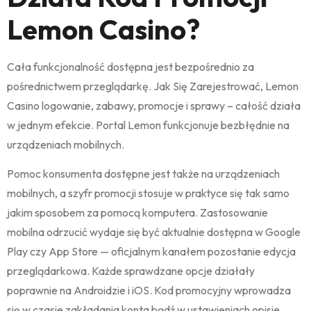
Lemon Casino?
Cała funkcjonalność dostępna jest bezpośrednio za
pośrednictwem przeglądarkę. Jak Się Zarejestrować, Lemon
Casino logowanie, zabawy, promocje i sprawy – całość działa
w jednym efekcie. Portal Lemon funkcjonuje bezbłędnie na
urządzeniach mobilnych.
Pomoc konsumenta dostępne jest także na urządzeniach
mobilnych, a szyfr promocji stosuje w praktyce się tak samo
jakim sposobem za pomocą komputera. Zastosowanie
mobilna odrzucić wydaje się być aktualnie dostępna w Google
Play czy App Store — oficjalnym kanałem pozostanie edycja
przeglądarkowa. Każde sprawdzane opcje działały
poprawnie na Androidzie i iOS. Kod promocyjny wprowadza
się w czasie zakładania konta bądź w ustawieniach opisie.