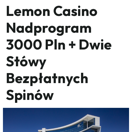
Lemon Casino
Nadprogram
3000 Pln + Dwie
Stówy
Bezpłatnych
Spinów