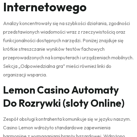
Internetowego
Analizy koncentrowały się na szybkości działania, zgodności
przedstawionych wiadomości wraz z rzeczywistością oraz
funkcjonalności dostępnych narzędzi. Poniżej znajduje się
krótkie streszczanie wyników testów fachowych
przeprowadzonych na komputerach i urządzeniach mobilnych.
Sekcja „Odpowiedzialna gra” mieści również linki do
organizacji wsparcia.
Lemon Casino Automaty
Do Rozrywki (sloty Online)
Zespół obsługi kontrahenta komunikuje się w języku naszym.
Casino Lemon wdrożyło standardowe zapewnienia
harmonijne z wymaganiami branży hazardowej. Wdrożono