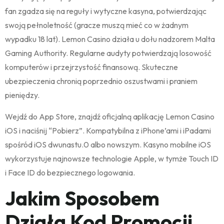
fan zgadza się na reguły i wytyczne kasyna, potwierdzając
swoją pełnoletność (gracze muszą mieć co w żadnym
wypadku 18 lat). Lemon Casino działa u dołu nadzorem Malta
Gaming Authority. Regularne audyty potwierdzają losowość
komputerów i przejrzystość finansową. Skuteczne
ubezpieczenia chronią poprzednio oszustwami i praniem
pieniędzy.
Wejdź do App Store, znajdź oficjalną aplikację Lemon Casino
iOS i naciśnij “Pobierz”. Kompatybilna z iPhone’ami i iPadami
spośród iOS dwunastu.0 albo nowszym. Kasyno mobilne iOS
wykorzystuje najnowsze technologie Apple, w tymże Touch ID
i Face ID do bezpiecznego logowania.
Jakim Sposobem
Działa Kod Promocji