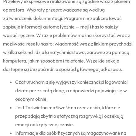
Przelewy ekspresowe realizowane są zgodnie wraz z planem
operatora. Wypłaty przeprowadzane są według
zatwierdzeniu dokumentacji. Program nie zaakceptować
zapisuje informacji automatycznie — mejl i hasło należy
wpisać ręcznie. W razie problemów można skorzystać wraz z
możliwości resetu hasła; wiadomość wraz z linkiem przychodzi
w kilka sekund i działa natychmiastowo, zarówno za pomocą
komputera, jakim sposobem i telefonie. Wszelkie sekcje
dostępne są bezpośrednio spośród głównego jadłospisu.
Czat uruchamia się wyjąwszy konieczności logowania i
działa przez całą dobę, a odpowiedzi pojawiają się w
osobnym oknie.
Jest To świetna możliwość na rzecz osób, które nie
przepadają zbytnio statyczną rozgrywką i oczekują
emocji od krytycznej czasie.
Informacje dla osób fizycznych są magazynowane na