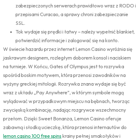
zabezpieczonych serwerach prawidłowo wraz z RODO i
przepisami Curacao, a sprawy chroni zabezpieczanie
SSL.
Tok wydaje się prędki i łatwy – należy wypełnić blankiet,
potwierdzić informacje i zalogować się na konto.
W świecie hazardu przez internet Lemon Casino wyróżnia się
jaskrawym designem, rozległym doborem konsol i naciskiem
na turnieje. W Końcu, Gates of Olympus jest to rozrywka
spośród boskim motywem, która przenosi zawodników na
wyżyny greckiej mitologii. Rozrywka znana wydaje się być
wraz z układu „Pay Anywhere”, w którym symbole mogą
wylądować w przypadkowym miejscu na bębnach, tworząc
zwycięską kombinację, nadając rozgrywce wszechmocny
przełom. Dzięki Sweet Bonanza, Lemon Casino oferuje
zabawną i słodką ucieczkę, która przenosi internautów do
lemon casino 100 free spins
krainy pełnej smakołyków i