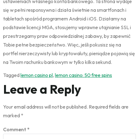
ustawieniach własnego konta bankowego. Ta strona wydaje
się w pełni responsywna i działa świetnie na smartfonach i
tabletach spośród programem Android i iOS. Działamy na
podstawie licencji MGA, stosujemy wprawne utajnianie SSL i
przestrzegamy praw odpowiedzialnej zabawy, by zapewnić
Tobie pełne bezpieczeństwo. Więc, jeśli pokusisz się na
portfel nierzeczywisty lub kryptowaluty, pieniądze pojawią się
na Twoim rachunku bankowym w tylko kilka sekund.
Tagged
lemon casino pl
,
lemon casino: 50 free spins
Leave a Reply
Your email address will not be published.
Required fields are
marked
*
Comment
*