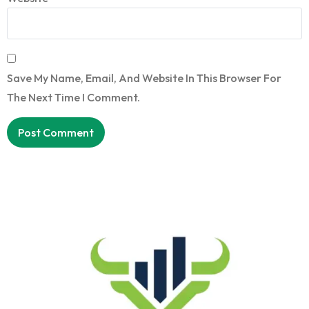
Save My Name, Email, And Website In This Browser For
The Next Time I Comment.