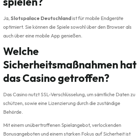
spielen?
Ja,
Slotspalace Deutschland
ist für mobile Endgeräte
optimiert. Sie können die Spiele sowohl über den Browser als
auch über eine mobile App genießen.
Welche
Sicherheitsmaßnahmen hat
das Casino getroffen?
Das Casino nutzt SSL-Verschlüsselung, um sämtliche Daten zu
schützen, sowie eine Lizenzierung durch die zuständige
Behörde.
Mit einem unübertroffenen Spielangebot, verlockenden
Bonusangeboten und einem starken Fokus auf Sicherheit ist