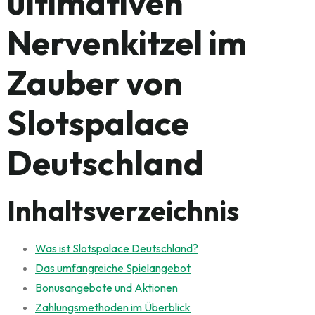
ultimativen
Nervenkitzel im
Zauber von
Slotspalace
Deutschland
Inhaltsverzeichnis
Was ist Slotspalace Deutschland?
Das umfangreiche Spielangebot
Bonusangebote und Aktionen
Zahlungsmethoden im Überblick