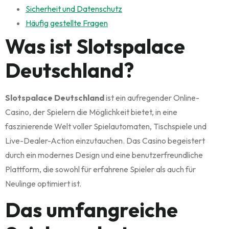
Sicherheit und Datenschutz
Häufig gestellte Fragen
Was ist Slotspalace
Deutschland?
Slotspalace Deutschland
ist ein aufregender Online-
Casino, der Spielern die Möglichkeit bietet, in eine
faszinierende Welt voller Spielautomaten, Tischspiele und
Live-Dealer-Action einzutauchen. Das Casino begeistert
durch ein modernes Design und eine benutzerfreundliche
Plattform, die sowohl für erfahrene Spieler als auch für
Neulinge optimiert ist.
Das umfangreiche