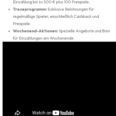
Einzahlung bis zu 500 € plus 100 Freispiele.
Treueprogramm:
Exklusive Belohnungen für
regelmäßige Spieler, einschließlich Cashback und
Freispiele.
Wochenend-Aktionen:
Spezielle Angebote und Boni
für Einzahlungen am Wochenende.