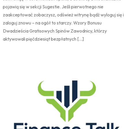
pojawią się w sekcji Sugestie. Jeśli pierwotnego nie
zaakceptować zobaczysz, odśwież witrynę bądź wyloguj się i
zaloguj znowu – na ogół to starczy. Wzory Bonusu
Dwadzieścia Gratisowych Spinów Zawodnicy, którzy
aktywowali pięćdziesiąt bezpłatnych […]