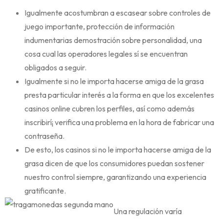
Igualmente acostumbran a escasear sobre controles de
juego importante, protección de información
indumentarias demostración sobre personalidad, una
cosa cual las operadores legales sí se encuentran
obligados a seguir.
Igualmente si no le importa hacerse amiga de la grasa
presta particular interés a la forma en que los excelentes
casinos online cubren los perfiles, así como además
inscribirí¡ verifica una problema en la hora de fabricar una
contraseña.
De esto, los casinos si no le importa hacerse amiga de la
grasa dicen de que los consumidores puedan sostener
nuestro control siempre, garantizando una experiencia
gratificante.
Una regulación varía