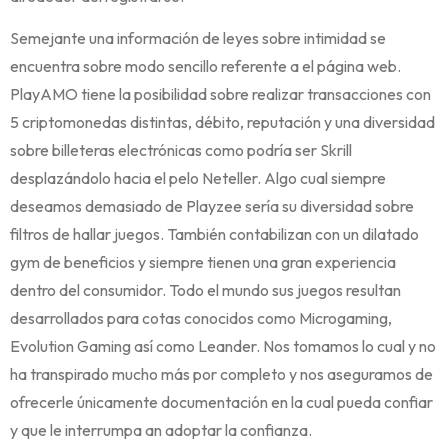
Semejante una información de leyes sobre intimidad se
encuentra sobre modo sencillo referente a el página web.
PlayAMO tiene la posibilidad sobre realizar transacciones con
5 criptomonedas distintas, débito, reputación y una diversidad
sobre billeteras electrónicas como podría ser Skrill
desplazándolo hacia el pelo Neteller. Algo cual siempre
deseamos demasiado de Playzee serí­a su diversidad sobre
filtros de hallar juegos. También contabilizan con un dilatado
gym de beneficios y siempre tienen una gran experiencia
dentro del consumidor. Todo el mundo sus juegos resultan
desarrollados para cotas conocidos como Microgaming,
Evolution Gaming así­ como Leander. Nos tomamos lo cual y no
ha transpirado mucho más por completo y nos aseguramos de
ofrecerle únicamente documentación en la cual pueda confiar
y que le interrumpa an adoptar la confianza.