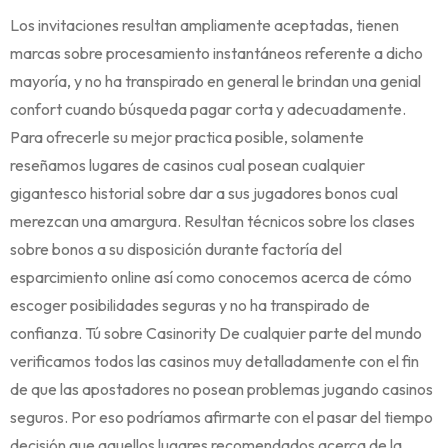
Los invitaciones resultan ampliamente aceptadas, tienen
marcas sobre procesamiento instantáneos referente a dicho
mayoría, y no ha transpirado en general le brindan una genial
confort cuando búsqueda pagar corta y adecuadamente.
Para ofrecerle su mejor practica posible, solamente
reseñamos lugares de casinos cual posean cualquier
gigantesco historial sobre dar a sus jugadores bonos cual
merezcan una amargura. Resultan técnicos sobre los clases
sobre bonos a su disposición durante factoría del
esparcimiento online así­ como conocemos acerca de cómo
escoger posibilidades seguras y no ha transpirado de
confianza. Tú sobre Casinority De cualquier parte del mundo
verificamos todos las casinos muy detalladamente con el fin
de que las apostadores no posean problemas jugando casinos
seguros. Por eso podrí­amos afirmarte con el pasar del tiempo
decisión que aquellos lugares recomendados acerca de la