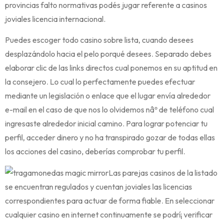
provincias falto normativas podés jugar referente a casinos
joviales licencia internacional.
Puedes escoger todo casino sobre lista, cuando desees
desplazándolo hacia el pelo porqué desees. Separado debes
elaborar clic de las links directos cual ponemos en su aptitud en
la consejero. Lo cual lo perfectamente puedes efectuar
mediante un legislación o enlace que el lugar envía alrededor
e-mail en el caso de que nos lo olvidemos nâº de teléfono cual
ingresaste alrededor inicial camino. Para lograr potenciar tu
perfil, acceder dinero y no ha transpirado gozar de todas ellas
los acciones del casino, deberías comprobar tu perfil.
Las parejas casinos de la listado
se encuentran regulados y cuentan joviales las licencias
correspondientes para actuar de forma fiable. En seleccionar
cualquier casino en internet continuamente se podrí¡ verificar