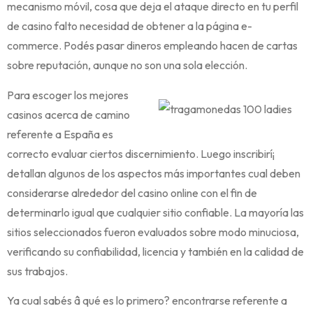
mecanismo móvil, cosa que deja el ataque directo en tu perfil
de casino falto necesidad de obtener a la página e-
commerce. Podés pasar dineros empleando hacen de cartas
sobre reputación, aunque no son una sola elección.
Para escoger los mejores
casinos acerca de camino
referente a España es
correcto evaluar ciertos discernimiento. Luego inscribirí¡
detallan algunos de los aspectos más importantes cual deben
considerarse alrededor del casino online con el fin de
determinarlo igual que cualquier sitio confiable. La mayorí­a las
sitios seleccionados fueron evaluados sobre modo minuciosa,
verificando su confiabilidad, licencia y también en la calidad de
sus trabajos.
Ya cual sabés â qué es lo primero? encontrarse referente a