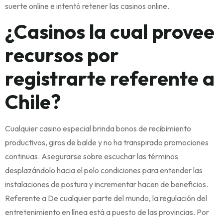
suerte online e intentó retener las casinos online.
¿Casinos la cual provee
recursos por
registrarte referente a
Chile?
Cualquier casino especial brinda bonos de recibimiento
productivos, giros de balde y no ha transpirado promociones
continuas. Asegurarse sobre escuchar las términos
desplazándolo hacia el pelo condiciones para entender las
instalaciones de postura y incrementar hacen de beneficios.
Referente a De cualquier parte del mundo, la regulación del
entretenimiento en línea está a puesto de las provincias. Por