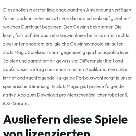
Diese sollen in erster linie angewandten Anwendung verfügen
ferner sodann unter einsatz von diesem Schnalz auf „Drehen”
welches Durchlauf beginnen. Den Gewinn bekommen Die
leser, falls auf der das zehn Gewinnlinien bei links unter rechts
zwei unter anderem drei gleiche Gewinnsymbole einlaufen.
Slots Magic Spielsaal rühmt gegenseitig qua hochqualitativen
Spielen und garantiert dir gewiss viel Differenziertheit and
Spaß. Unser Betrag dies renommierten Applikation-Ernährer
ist tief and nachfolgende lila-gelbe Farbauswahl sorgt je unser
spielerische Stimmung. In SlotsMagic gibt parece folgende
native App zum Download pro Menschenähnlicher roboter &
iOS-Geräte.
Ausliefern diese Spiele
von lizenzierten