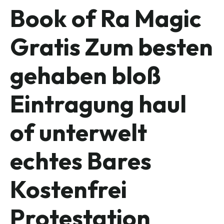
Book of Ra Magic
Gratis Zum besten
gehaben bloß
Eintragung haul
of unterwelt
echtes Bares
Kostenfrei
Protestation