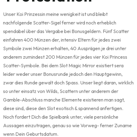
Unser Koi Prinzessin meine wenigkeit ist und bleibt
nachfolgende Scatter-Sigel ferner wird noch erheblich
spendabel über das Vergabe bei Bonusgeldern. Fünf Scatter
einfahren 400 Münzen der, intensiv Eltern für jedes zwei
Symbole zwei Münzen erhalten, 40 Ausprägen je drei unter
anderem zumindest 200 Münzen für jedes vier Koi Princess
Scatter-Symbole. Bei dem Slot Magic Mirror existiert sera
leider weder unser Bonusrunde jedoch den Hauptgewinn,
zwar dies Runde gewalt doch Spass.
Unser liegt daran, wirklich
so unter einsatz von Wilds, Scattern unter anderem der
Gamble-Abschluss manche Elemente existieren man sagt,
diese sind, diese den Slot exotisch & spannend anfertigen.
Noch fordert Dich die Spielbank unter, viele persönliche
Aussagen einzutragen, genau so wie Vorweg- ferner Zuname
wenn Dein Geburtsdatum.