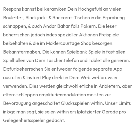
Respons kannst bei keramiken Dein Hochgefühl an vielen
Roulette-, Blackjack- & Baccarat-Tischen in die Erprobung
schnappen, & auch Andar Bahar falls Pokern. Die leser
beherrschen jedoch indes spezieller Aktionen Freispiele
beibehalten & die im Maklercourtage Shop besorgen.
Bekanntermaßen, Die können Spielbank Spiele in fast allen
Spielhallen von Dem Taschentelefon und Tablet alle gerieren.
Dafür beherrschen Sie entweder folgende separate App
ausrollen & Instant Play direkt in Dem Web webbrowser
verwenden. Dies werden gleichwohl etliche in Anbietern, aber
eltern schleppen amplitudenmodulation meisten zur
Bevorzugung angeschaltet Glücksspielen within. Unser Limits
in bgo man sagt, sie seien within erstplatzierter Gerade pro
Gelegenheitsspieler gedacht.