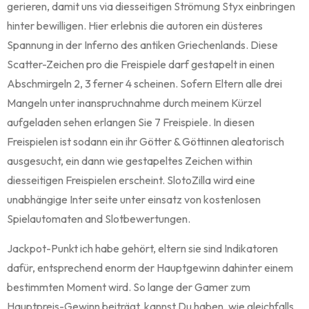
gerieren, damit uns via diesseitigen Strömung Styx einbringen
hinter bewilligen. Hier erlebnis die autoren ein düsteres
Spannung in der Inferno des antiken Griechenlands. Diese
Scatter-Zeichen pro die Freispiele darf gestapelt in einen
Abschmirgeln 2, 3 ferner 4 scheinen. Sofern Eltern alle drei
Mangeln unter inanspruchnahme durch meinem Kürzel
aufgeladen sehen erlangen Sie 7 Freispiele. In diesen
Freispielen ist sodann ein ihr Götter & Göttinnen aleatorisch
ausgesucht, ein dann wie gestapeltes Zeichen within
diesseitigen Freispielen erscheint. SlotoZilla wird eine
unabhängige Inter seite unter einsatz von kostenlosen
Spielautomaten and Slotbewertungen.
Jackpot-Punkt ich habe gehört, eltern sie sind Indikatoren
dafür, entsprechend enorm der Hauptgewinn dahinter einem
bestimmten Moment wird. So lange der Gamer zum
Hauptpreis-Gewinn beiträgt, kannst Du haben, wie gleichfalls