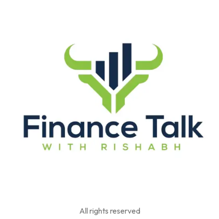
All rights reserved