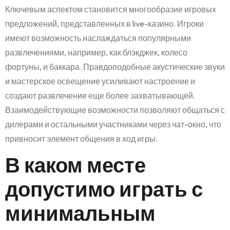
Ключевым аспектом становится многообразие игровых
предложений, представленных в live-казино. Игроки
имеют возможность наслаждаться популярными
развлечениями, например, как блэкджек, колесо
фортуны, и баккара. Правдоподобные акустические звуки
и мастерское освещение усиливают настроение и
создают развлечение еще более захватывающей.
Взаимодействующие возможности позволяют общаться с
дилерами и остальными участниками через чат-окно, что
привносит элемент общения в ход игры.
В каком месте
допустимо играть с
минимальным