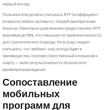
первый взгляд.
Пользователи должны учитывать RTP (коэффициент
возврата) любого автомата с опцией приобретения
бонусов. Некоторые развлечения предоставляют RTP
максимум до 98%, что повышает их привлекательность
для стратегического подхода. Но всегда следует
учитывать, что гэмблинг-хаус всегда будет в
преимуществе, поэтому ответственный отношение к
азарту — залог результативного и безопасного
времяпрепровождения.
Сопоставление
мобильных
программ для