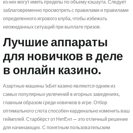
из них могут иметь пределы по объему кэшаута. Следует
заблаговременно просмотреть с правилами и правилами
определенного игрового клуба, чтобы избежать
неожиданных ситуаций при выплате призов.
Лучшие аппараты
для новичков в деле
в онлайн казино.
Азартные машины 1xБет казино являются одним из
самых популярных увлечений в игорных заведениях,
главным образом среди новичков в игре. Отбор
оптимального слота способен кардинально изменить ваш
геймплей. Старбёрст от НетЕнт — это отличный решение
для начинающих. С понятным пользовательским