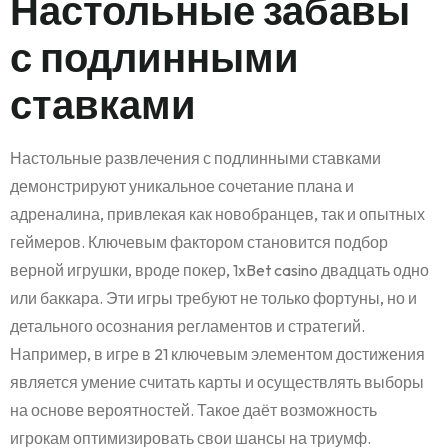
Настольные забавы
с подлинными
ставками
Настольные развлечения с подлинными ставками
демонстрируют уникальное сочетание плана и
адреналина, привлекая как новобранцев, так и опытных
геймеров. Ключевым фактором становится подбор
верной игрушки, вроде покер, 1xBet casino двадцать одно
или баккара. Эти игры требуют не только фортуны, но и
детального осознания регламентов и стратегий.
Например, в игре в 21 ключевым элементом достижения
является умение считать карты и осуществлять выборы
на основе вероятностей. Такое даёт возможность
игрокам оптимизировать свои шансы на триумф.