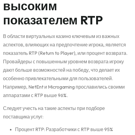
высоким
показателем RTP
В области виртуальных казино ключевым из важных
аспектов, влияющих на предпочтение игрока, является
показатель RTP (Return to Player), или процент возврата.
Провайдеры с повышенным уровнем возврата игроку
дают больше возможностей на победу, что делает их
особенно привлекательными для пользователей.
Например, NetEnt и Microgaming прославились своими
аппаратами с RTP выше 96%.
Следует учесть на такие аспекты при подборе
поставщика услуг:
Процент RTP: Разработчики с RTP выше 95%