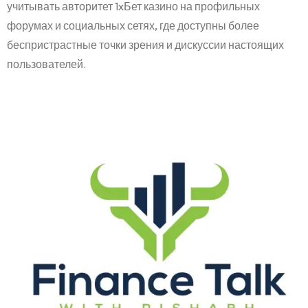
учитывать авторитет 1xБет казино на профильных
форумах и социальных сетях, где доступны более
беспристрастные точки зрения и дискуссии настоящих
пользователей.