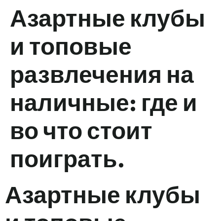
Азартные клубы
и топовые
развлечения на
наличные: где и
во что стоит
поиграть.
Азартные клубы