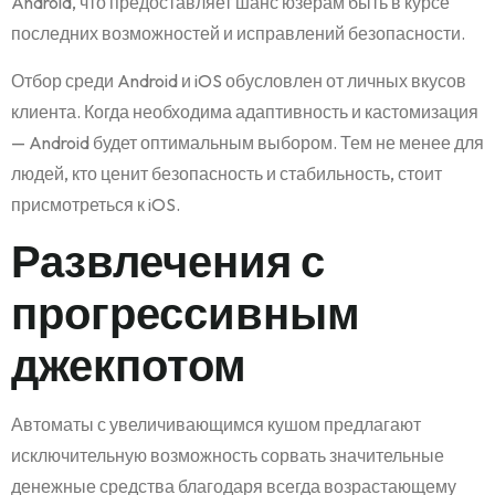
Android, что предоставляет шанс юзерам быть в курсе
последних возможностей и исправлений безопасности.
Отбор среди Android и iOS обусловлен от личных вкусов
клиента. Когда необходима адаптивность и кастомизация
— Android будет оптимальным выбором. Тем не менее для
людей, кто ценит безопасность и стабильность, стоит
присмотреться к iOS.
Развлечения с
прогрессивным
джекпотом
Автоматы с увеличивающимся кушом предлагают
исключительную возможность сорвать значительные
денежные средства благодаря всегда возрастающему