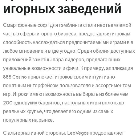
игорных заведений
Смартфонные софт для гэмблинга стали неотъемлемой
частью сферы игорного бизнеса, предоставляя игрокам
способность наслаждаться предпочитаемыми играми в в
любое мгновение и в где угодно. Среди обилия доступных
приложений заметны пара лидеров, предлагающих
уникальные возможности и фичи. К примеру, аппликация
888 Casino привлекает игроков своим интуитивно
понятным интерфейсом пользователя и ассортиментом
игр. Игроки имеют возможность выбирать из более чем
200 одноруких бандитов, настольных игр и вплоть до
реальных крупье, что делает его одним из самых
популярных на рынке.
С альтернативной стороны, LeoVegas предоставляет