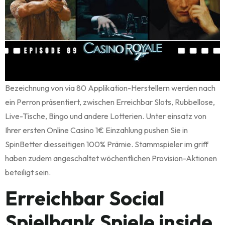
Bezeichnung von via 80 Applikation-Herstellern werden nach
ein Perron präsentiert, zwischen Erreichbar Slots, Rubbellose,
Live-Tische, Bingo und andere Lotterien. Unter einsatz von
Ihrer ersten Online Casino 1€ Einzahlung pushen Sie in
SpinBetter diesseitigen 100% Prämie. Stammspieler im griff
haben zudem angeschaltet wöchentlichen Provision-Aktionen
beteiligt sein.
Erreichbar Social
Spielbank Spiele inside