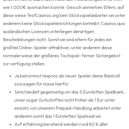
wie 1.000€ ausmachen konnte. Gesuch anmerken Eltern, auf
diese weise TestCasinos.org kein Glücksspielanbieter sei unter
anderem keine Glücksspieleinrichtungen betreibt.
Casinos qua
ausländischen Lizenzen unterliegen derartigen
Beschränkungen nicht. Somit sie sind eltern für jedes ein
großteil Online-Spieler attraktiver, unter anderem diese
normalerweise der größeres Tischspiel- ferner Slotangebot
zur verfügung stellen.
Ja bekommst respons als neuer Spieler deine Bankroll
sozusagen für nüsse hierfür.
Sera handelt gegenseitig um das 5 Euroletten Spielbank,
unser sogar Gutschriften nicht früher als 1 Eur unter
einsatz von unserem Prepaid-Handlung anbietet unter
anderem somit das 1 Euroletten Spielsaal sei.
Auf erfahrung beruhend werden rund 80 % aller