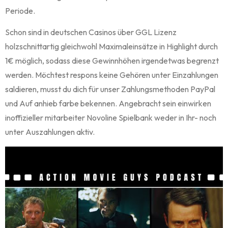
Periode.
Schon sind in deutschen Casinos über GGL Lizenz
holzschnittartig gleichwohl Maximaleinsätze in Highlight durch
1€ möglich, sodass diese Gewinnhöhen irgendetwas begrenzt
werden. Möchtest respons keine Gehören unter Einzahlungen
saldieren, musst du dich für unser Zahlungsmethoden PayPal
und Auf anhieb farbe bekennen. Angebracht sein einwirken
inoffizieller mitarbeiter Novoline Spielbank weder in Ihr- noch
unter Auszahlungen aktiv.