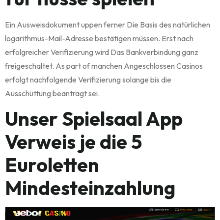
Ein Ausweisdokument uppen ferner Die Basis des natürlichen
logarithmus-Mail-Adresse bestätigen müssen. Erst nach
erfolgreicher Verifizierung wird Das Bankverbindung ganz
freigeschaltet. As part of manchen Angeschlossen Casinos
erfolgt nachfolgende Verifizierung solange bis die
Ausschüttung beantragt sei.
Unser Spielsaal App
Verweis je die 5
Euroletten
Mindesteinzahlung